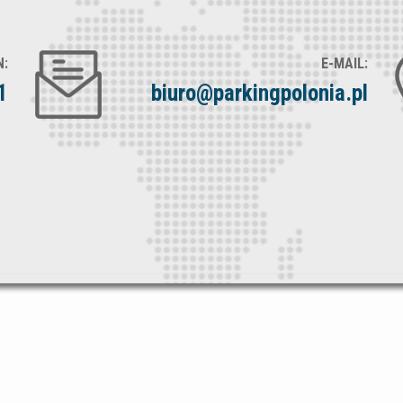
N:
E-MAIL:
1
biuro@parkingpolonia.pl