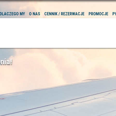
DLACZEGO MY
O NAS
CENNIK / REZERWACJE
PROMOCJE
P
nia!