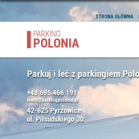
STRONA GŁÓWNA
PARKING
POLONIA
Parkuj i leć z parkingiem Polo
+48 695 466 191
biuro@parkingpolonia.pl
42-625 Pyrzowice
ul. Piłsudskiego 30